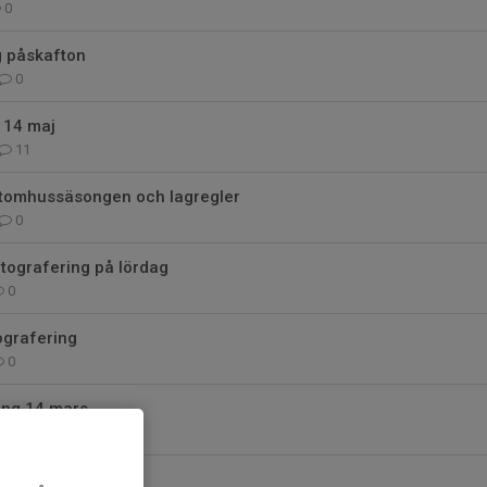
0
ng påskafton
0
 14 maj
11
 utomhussäsongen och lagregler
0
tografering på lördag
0
ografering
0
ing 14 mars
0
 15 februari