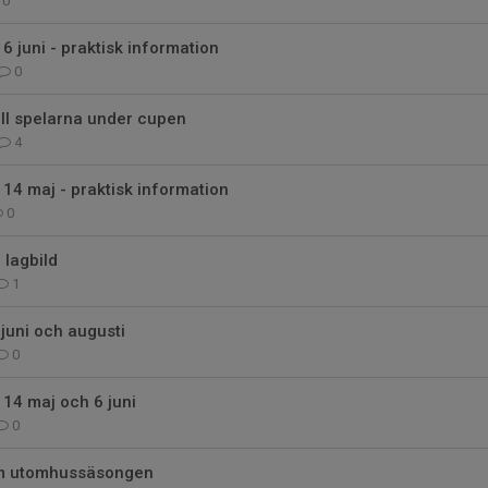
0
6 juni - praktisk information
0
till spelarna under cupen
4
14 maj - praktisk information
0
 lagbild
1
 juni och augusti
0
14 maj och 6 juni
0
om utomhussäsongen