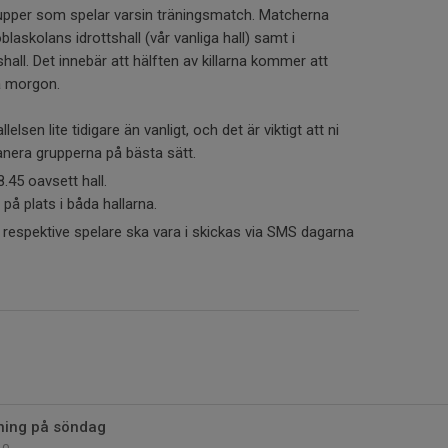
grupper som spelar varsin träningsmatch. Matcherna
blaskolans idrottshall (vår vanliga hall) samt i
all. Det innebär att hälften av killarna kommer att
a morgon.
elsen lite tidigare än vanligt, och det är viktigt att ni
planera grupperna på bästa sätt.
8.45 oavsett hall.
på plats i båda hallarna.
 respektive spelare ska vara i skickas via SMS dagarna
ning på söndag