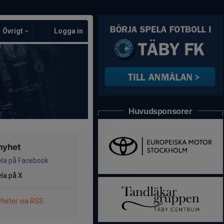
Övrigt
Logga in
Huvudsponsorer
nyhet
la på Facebook
la på X
heter via RSS