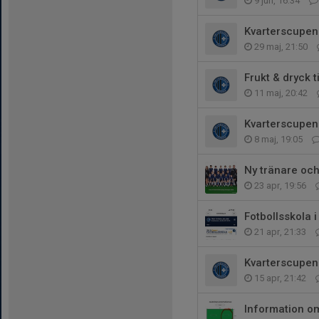
9 jun, 16:34
Kvarterscupen 
29 maj, 21:50
Frukt & dryck 
11 maj, 20:42
Kvarterscupen 
8 maj, 19:05
Ny tränare och
23 apr, 19:56
Fotbollsskola i
21 apr, 21:33
Kvarterscupen 
15 apr, 21:42
Information 