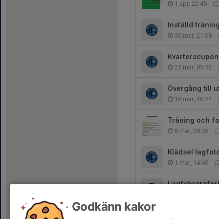
1 apr, 22:45
Inställd träni
30 mar, 21:08
Kvarterscupen
25 mar, 09:52
Övergång till
18 mar, 16:24
Träning och fo
8 mar, 09:36
Klädsel lagfot
1 mar, 14:49
Lagfotografer
22 feb, 20:59
Godkänn kakor
Cup i Danderyd