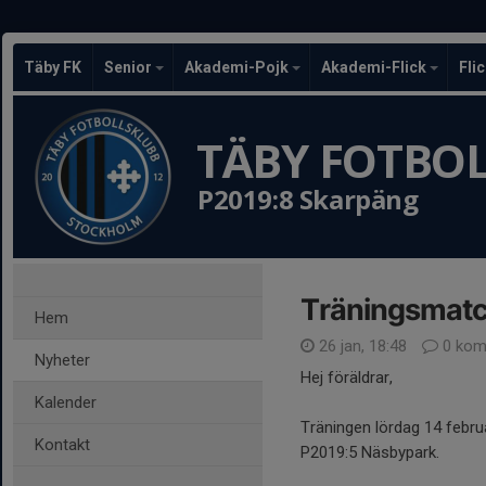
Täby FK
Senior
Akademi-Pojk
Akademi-Flick
Fli
TÄBY FOTBO
P2019:8 Skarpäng
Träningsmatch
Hem
26 jan, 18:48
0 kom
Nyheter
Hej föräldrar,
Kalender
Träningen lördag 14 febru
Kontakt
P2019:5 Näsbypark.