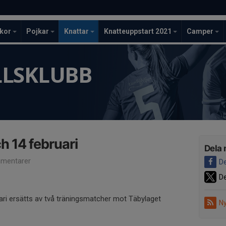
ckor
Pojkar
Knattar
Knatteuppstart 2021
Camper
LLSKLUBB
 14 februari
Dela 
mentarer
De
De
ari ersätts av två träningsmatcher mot Täbylaget
Ny