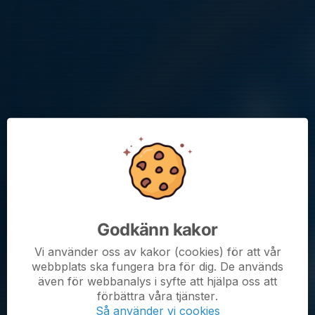
Träning
Tid:
Söndag kl 16-17
Plan:
Ellavallen (
kartlänk
)
Spelarna ska vara idrottsklädda med fotbolls-/idrottsskor och
benskydd. Ta även med en fylld märkt vattenflaska.
Inga nyanmälningar sker på plats. Anmälan gör ni klubbens
hemsida "Spela i Täby FK".
Kommande aktiviteter
Godkänn kakor
Sön 16/8
Injudan Kvarterscupen 16 aug - IK Frej
09:00-17:00
Skarpängs IP
Vi använder oss av kakor (cookies) för att vår
webbplats ska fungera bra för dig. De används
Sön 23/8
Träning Skarpängs IP
även för webbanalys i syfte att hjälpa oss att
14:00-15:00
Skarpängs IP
förbättra våra tjänster.
Sön 30/8
Träning Skarpängs IP
Så använder vi cookies