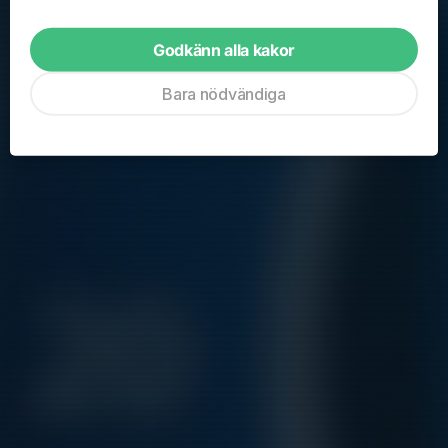
14:00-15:00
Skarpängs IP
Sön 6/9
Träning Skarpängs IP
Godkänn alla kakor
14:00-15:00
Skarpängs IP
Bara nödvändiga
Sön 13/9
Träning Skarpängs IP
14:00-15:00
Skarpängs IP
Hela kalendern