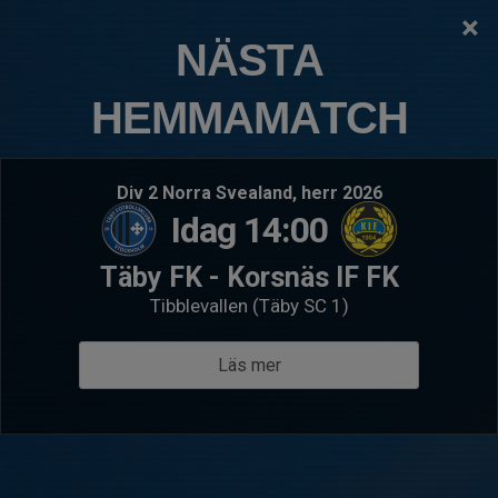
×
TÄBY FOTBOLLSKLUBB
NÄSTA
P2019:9 Ella
HEMMAMATCH
Logga in
Hem
Välkommen till P2019:9 Ella
Div 2 Norra Svealand, herr 2026
Idag 14:00
Täby FK - Korsnäs IF FK
Tibblevallen (Täby SC 1)
Läs mer