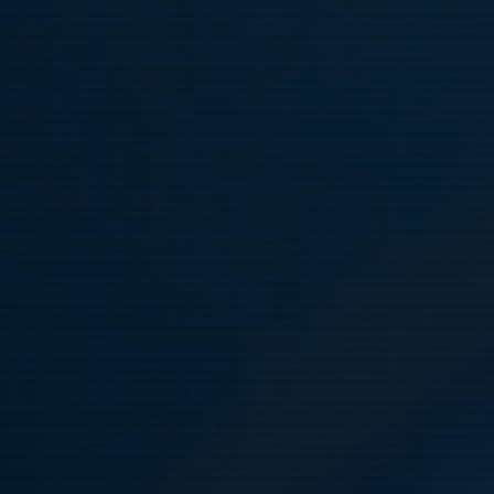
GENOMFÖRD OCH AVSLUTAD!
Under påsklovet bjuder Täby FK in till en tre dagars camp
för spelare som vill träna extra och utveckla sin färdigheter
under lovet!
Under denna camp får spelarna möjlighet till tre intensiva
träningsdagar där vi arbetar med olika individuella moment och
spelövningar.
Vi arbetar bland annat med tillslag och bollteknik i en
utvecklande träningsmiljö tillsammans på Tibblevallen.
Grupperna leds av klubbens utbildade instruktörer tillsammans
med äldre ungdomsspelare från föreningen.
För de spelare som vill finns möjlighet till inslag av