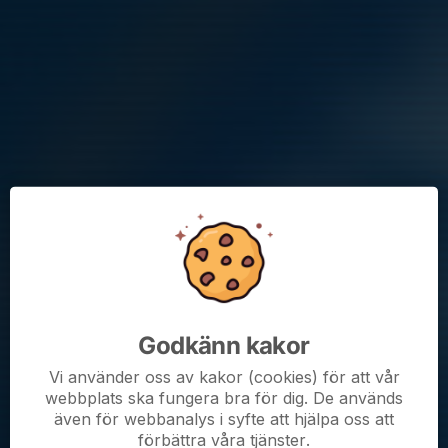
målvaktsträning, vilket ni anger i samband med anmälan.
Datum:
8-10 april (ons-fre).
Tid:
kl 09:00-15:00.
Plats:
Tibblevallen (Åva skolgränd 2)
Deltagaravgift födda 2016-2017:
1595:-
Deltagaravgift födda 2014-2015:
1695:-
Åldersgrupp 2014-2015 genomför en individuell analys av tillslag
där vi filmar hela segmentet från stillastående till genomförande.
Därefter genomförs en individuell genomgång av sekvensen
med feedback.
Åldersklasser:
2014-2017
Lunch samt frukt och 3 dagars fotbollsutbildning ingår i
avgiften.
Godkänn kakor
Vi använder oss av kakor (cookies) för att vår
Medtag:
Vattenflaska, kläder efter väder, ombyte.
webbplats ska fungera bra för dig. De används
(All form av nötter är förbjudet!)
även för webbanalys i syfte att hjälpa oss att
Sista anmälningsdag:
29 mars 2026.
Sedan tar vi emot i mån
förbättra våra tjänster.