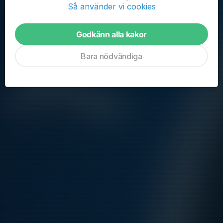
av plats i grupperna.
Så använder vi cookies
Godkänn alla kakor
Bara nödvändiga
Observera att anmälan till påsklovscampen inte är godkänd
förrän avgiften är registrerad. Anmälan är bindande. Avgift
återbetalas endast om klubben skriftligt meddelats minst 8