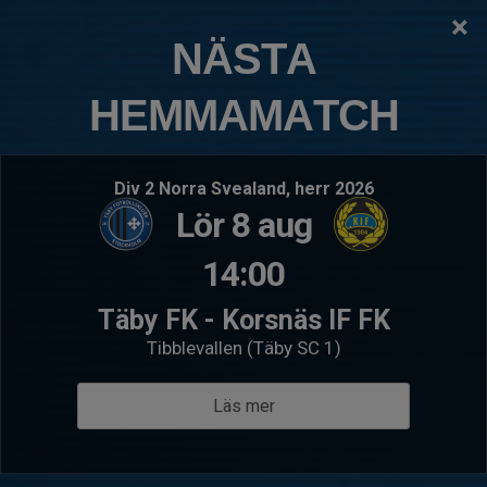
×
TÄBY FOTBOLLSKLUBB
NÄSTA
Påsklovscamp 2026
HEMMAMATCH
Logga in
Hem
Div 2 Norra Svealand, herr 2026
Lör 8 aug
14:00
Täby FK - Korsnäs IF FK
Tibblevallen (Täby SC 1)
Läs mer