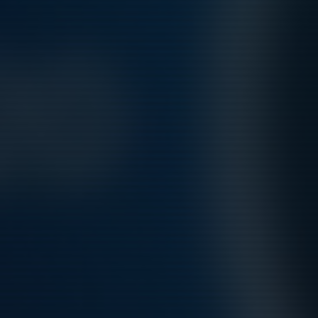
dagar innan arrangemanget start, dock drages 200 kr i
administrationsavgift.
OBS!
Efteranmälningar kan ej göras direkt på plats!
Vid frågor kontakta:
Jakob Sivebro
Tel: 08-758 26 67
E-post: jakob.sivebro@tabyfk.se