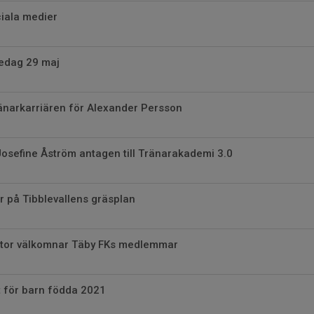
iala medier
redag 29 maj
ränarkarriären för Alexander Persson
osefine Åström antagen till Tränarakademi 3.0
på Tibblevallens gräsplan
tor välkomnar Täby FKs medlemmar
t för barn födda 2021