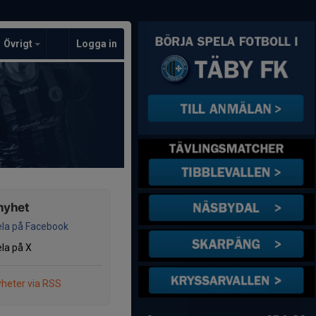
Övrigt
Logga in
nyhet
la på Facebook
la på X
heter via RSS