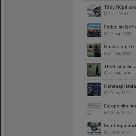
Täby FK på soc
2 jun, 09:00
Fotbollströjef
29 maj, 13:30
Nästa steg i t
21 maj, 09:00
TFK-tränaren J
12 maj, 14:30
Hemmapremiär 
30 apr, 15:06
Europeiska mo
10 apr, 17:00
Knatteuppstar
10 apr, 14:00