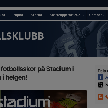
ckor
Pojkar
Knattar
Knatteuppstart 2021
Camper
LLSKLUBB
fotbollsskor på Stadium i
Dela 
i helgen!
De
De
Ny