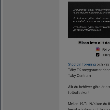
Stöd din förening
och välj
Täby FK smygstartar denna
Täby Centrum.
Allt du behöver göra är at
fotbollsskor!
Mellan 19/3-19/4 kan du ä
besöka butiken och köpa d