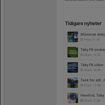
Tidigare nyheter
Allsvensk deb
19 jul, 21:18
Täby FK önskar
28 jun, 13:45
Täby FK söker 
26 jun, 15:45
Tack för allt, 
25 jun, 17:08
Hemfrid, Täby
25 jun, 17:02