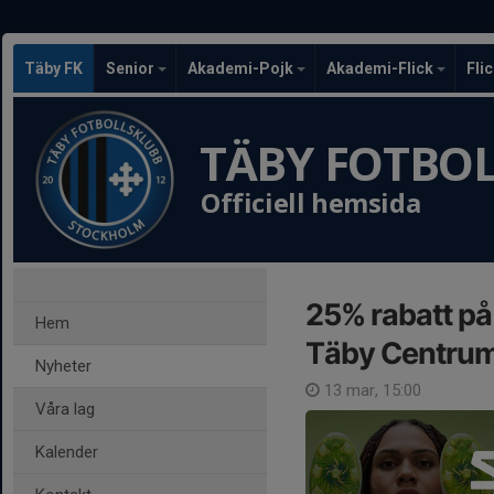
Täby FK
Senior
Akademi-Pojk
Akademi-Flick
Fli
TÄBY FOTBO
Officiell hemsida
25% rabatt på 
Hem
Täby Centrum 
Nyheter
13 mar, 15:00
Våra lag
Kalender