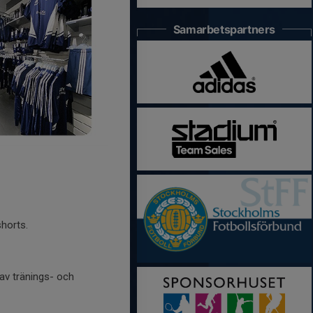
Samarbetspartners
horts.
av tränings- och