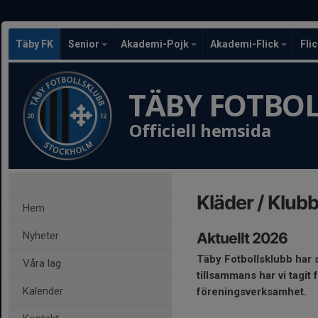
Täby FK
Senior
Akademi-Pojk
Akademi-Flick
Fli
TÄBY FOTBO
Officiell hemsida
Kläder / Klubb
Hem
Nyheter
Aktuellt 2026
Täby Fotbollsklubb har
Våra lag
tillsammans har vi tagit 
Kalender
föreningsverksamhet.