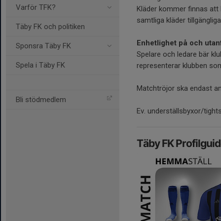
Varför TFK?
Kläder kommer finnas att 
samtliga kläder tillgängli
Täby FK och politiken
Enhetlighet på och utan
Sponsra Täby FK
Spelare och ledare bär k
Spela i Täby FK
representerar klubben som
Matchtröjor ska endast an
Bli stödmedlem
Ev. underställsbyxor/tig
Täby FK Profilgui