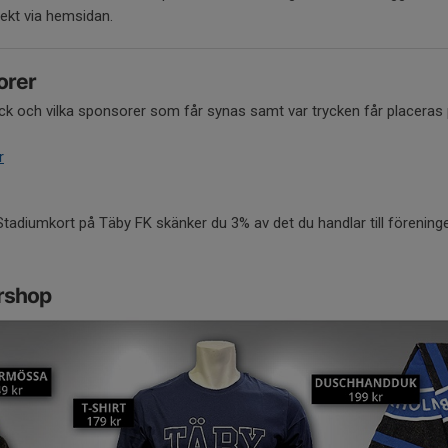
rekt via hemsidan.
orer
 tryck och vilka sponsorer som får synas samt var trycken får placeras
r
Stadiumkort på Täby FK skänker du 3% av det du handlar till förening
rshop