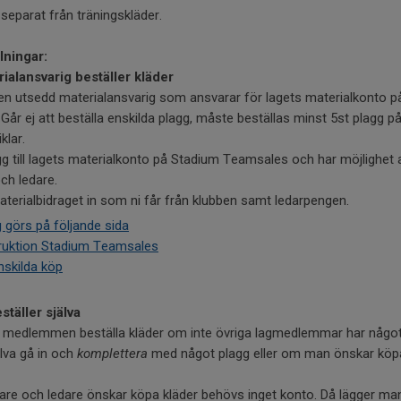
separat från träningskläder.
lningar:
rialansvarig beställer kläder
r en utsedd materialansvarig som ansvarar för lagets materialkonto p
 Går ej att beställa enskilda plagg, måste beställas minst 5st plagg p
klar.
g till lagets materialkonto på Stadium Teamsales och har möjlighet a
och ledare.
aterialbidraget in som ni får från klubben samt ledarpengen.
 görs på följande sida
truktion Stadium Teamsales
nskilda köp
ställer själva
de medlemmen beställa kläder om inte övriga lagmedlemmar har någo
älva gå in och
komplettera
med något plagg eller om man önskar köpa
re och ledare önskar köpa kläder behövs inget konto. Då lägger man