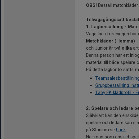
OBS!
Beställ matchkläder 
Tillvägagångssätt bestäl
1. Lagbeställning - Mate
Varje lag i föreningen ha
Matchkläder (Hemma)
-
och Junior är två
olika
arti
Denna person har ett inlog
material till både spelare 
På detta lagkonto sätts m
Teamsalesbeställning
Gruppbeställning Ins
Täby FK klädprofil - E
2. Spelare och ledare be
Självklart kan den enskil
spelare och ledare kan sj
på Stadium.se
Länk
När man som enskild spela