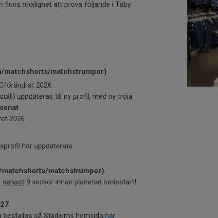
finns möjlighet att prova följande i Täby
ja/matchshorts/matchstrumpor)
 Oförändrat 2026.
täll) uppdateras till ny profil, med ny tröja
senat
rat 2026
sprofil har uppdaterats.
a/matchshorts/matchstrumpor)
r
senast
9 veckor innan planerad seriestart!
027
n beställas på Stadiums hemsida
här