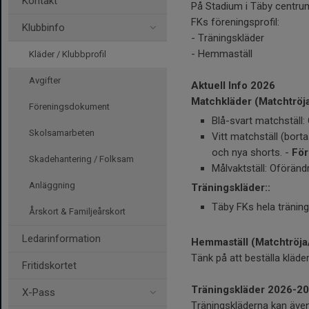
Kontakt
På Stadium i Täby centrum 
FKs föreningsprofil:
Klubbinfo
- Träningskläder
- Hemmaställ
Kläder / Klubbprofil
Avgifter
Aktuell Info 2026
Matchkläder (Matchtrö
Föreningsdokument
Blå-svart matchställ:
Skolsamarbeten
Vitt matchställ (bortas
och nya shorts. -
För
Skadehantering / Folksam
Målvaktställ: Oföränd
Anläggning
Träningskläder::
Täby FKs hela träning
Årskort & Familjeårskort
Ledarinformation
Hemmaställ (Matchtröj
Tänk på att beställa kläde
Fritidskortet
Träningskläder 2026-2
X-Pass
Träningskläderna kan äve