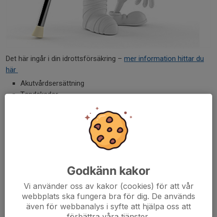
Det här ingår i din idrottsförsäkring –
mer information hittar du
här
Akutvårdsersättning
Tandskador
Invaliditetsersättning
Dödsfallsersättning
Skadade kläder, idrottskläder och glasögon
Kristerapi
Råd och Vård för idrottsskador
Godkänn kakor
Vi använder oss av kakor (cookies) för att vår
webbplats ska fungera bra för dig. De används
även för webbanalys i syfte att hjälpa oss att
förbättra våra tjänster.