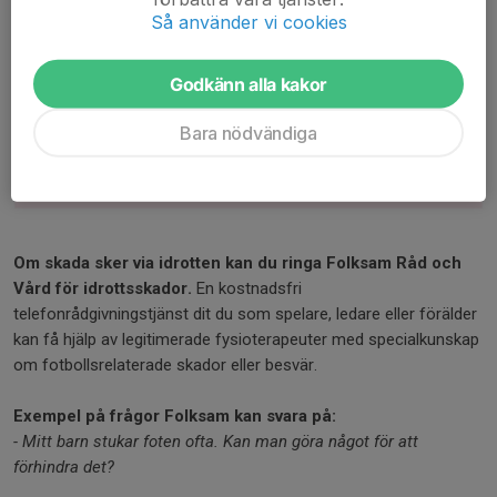
Så använder vi cookies
Godkänn alla kakor
Bara nödvändiga
Om skada sker via idrotten kan du ringa Folksam Råd och
Vård för idrottsskador.
En kostnadsfri
telefonrådgivningstjänst dit du som spelare, ledare eller förälder
kan få hjälp av legitimerade fysioterapeuter med specialkunskap
om fotbollsrelaterade skador eller besvär.
Exempel på frågor Folksam kan svara på:
- Mitt barn stukar foten ofta. Kan man göra något för att
förhindra det?