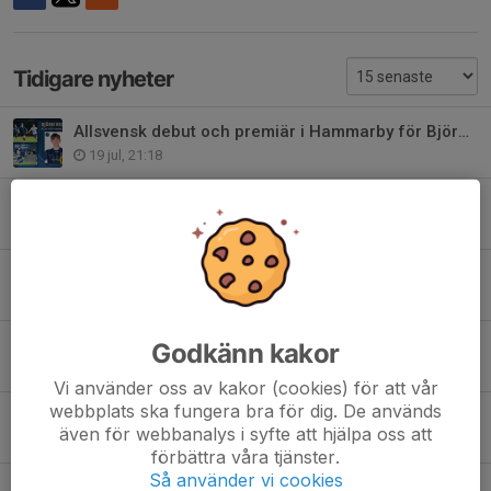
Tidigare nyheter
Allsvensk debut och premiär i Hammarby för Björn Hedlöf
19 jul, 21:18
Täby FK önskar trevlig sommar!
28 jun, 13:45
Täby FK söker en medarbetare till Kansli & Administration
26 jun, 15:45
Tack för allt, Jakob!
Godkänn kakor
25 jun, 17:08
Vi använder oss av kakor (cookies) för att vår
webbplats ska fungera bra för dig. De används
Hemfrid, Täby FK nya sponsor och samarbetspartner
även för webbanalys i syfte att hjälpa oss att
25 jun, 17:02
förbättra våra tjänster.
Så använder vi cookies
Täby FK på sociala medier