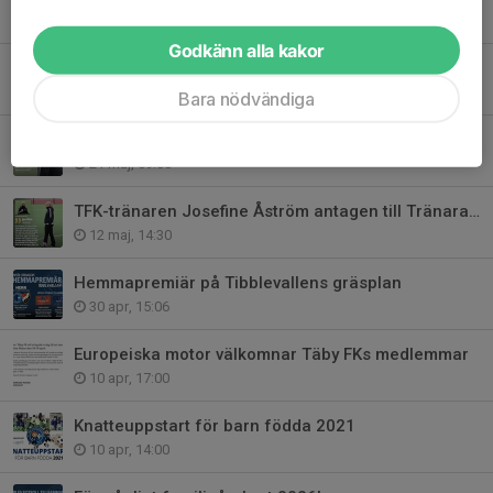
2 jun, 09:00
Godkänn alla kakor
Fotbollströjefredag 29 maj
29 maj, 13:30
Bara nödvändiga
Nästa steg i tränarkarriären för Alexander Persson
21 maj, 09:00
TFK-tränaren Josefine Åström antagen till Tränarakademi 3.0
12 maj, 14:30
Hemmapremiär på Tibblevallens gräsplan
30 apr, 15:06
Europeiska motor välkomnar Täby FKs medlemmar
10 apr, 17:00
Knatteuppstart för barn födda 2021
10 apr, 14:00