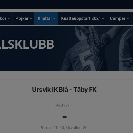
ckor
Pojkar
Knattar
Knatteuppstart 2021
Camper
LLSKLUBB
Ursvik IK Blå - Täby FK
P2017- 1
-
9 maj, 10:00, Örvallen 26