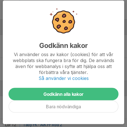
Sön 7
Täby FK - Karlbergs BK Grön 31
09:30
Näsbydal 125
-
Augusti
Lör 22
Norrtulls SK Mix - Täby FK
Godkänn kakor
13:00
Norra Real 15
-
Vi använder oss av kakor (cookies) för att vår
webbplats ska fungera bra för dig. De används
Sön 30
Täby FK - Djurgårdens IF FF 11 Blå
även för webbanalys i syfte att hjälpa oss att
11:00
Näsbydal 125
förbättra våra tjänster.
-
Så använder vi cookies
September
Godkänn alla kakor
Lör 5
IFK Lidingö FK 13 vit - Täby FK
Bara nödvändiga
09:00
Lidingövallen 226
-
Lör 12
Täby FK - AIK FF Röd 2