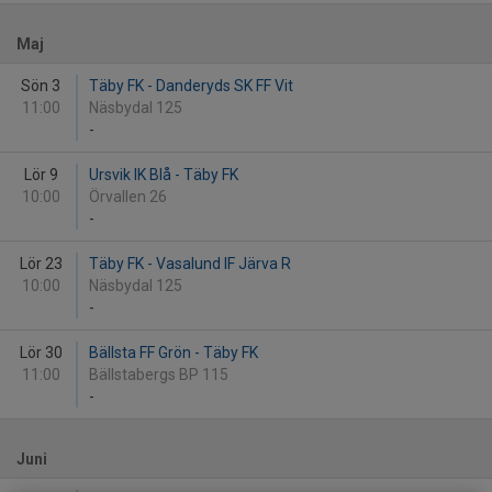
Maj
Sön 3
Täby FK - Danderyds SK FF Vit
11:00
Näsbydal 125
-
Lör 9
Ursvik IK Blå - Täby FK
10:00
Örvallen 26
-
Lör 23
Täby FK - Vasalund IF Järva R
10:00
Näsbydal 125
-
Lör 30
Bällsta FF Grön - Täby FK
11:00
Bällstabergs BP 115
-
Juni