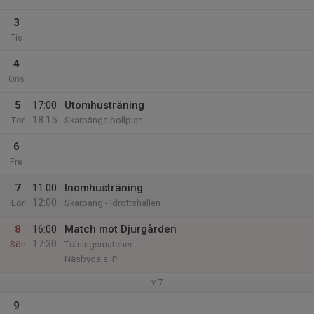
3
Tis
4
Ons
5
17:00
Utomhusträning
18:15
Tor
Skarpängs bollplan
6
Fre
7
11:00
Inomhusträning
12:00
Lör
Skarpäng - Idrottshallen
8
16:00
Match mot Djurgården
17:30
Sön
Träningsmatcher
Näsbydals IP
v.7
9