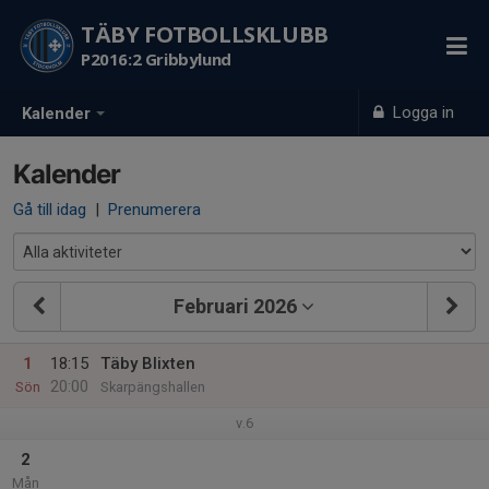
TÄBY FOTBOLLSKLUBB
P2016:2 Gribbylund
Logga in
Kalender
Kalender
Gå till idag
|
Prenumerera
Februari 2026
1
18:15
Täby Blixten
20:00
Sön
Skarpängshallen
v.6
2
Mån