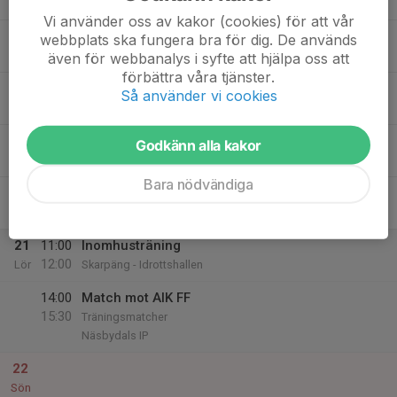
Mån
Vi använder oss av kakor (cookies) för att vår
17
webbplats ska fungera bra för dig. De används
Tis
även för webbanalys i syfte att hjälpa oss att
förbättra våra tjänster.
18
Så använder vi cookies
Ons
19
17:00
Utomhusträning
Godkänn alla kakor
18:15
Tor
Skarpängs bollplan
Bara nödvändiga
20
Fre
21
11:00
Inomhusträning
12:00
Lör
Skarpäng - Idrottshallen
14:00
Match mot AIK FF
15:30
Träningsmatcher
Näsbydals IP
22
Sön