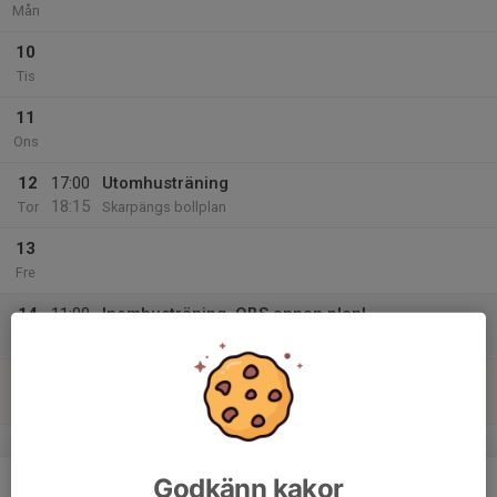
Mån
10
Tis
11
Ons
12
17:00
Utomhusträning
18:15
Tor
Skarpängs bollplan
13
Fre
14
11:00
Inomhusträning, OBS annan plan!
12:00
Lör
Bollhallen Skarpäng, plan B
15
Sön
v.8
16
Godkänn kakor