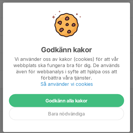
17
Mån
18
Tis
19
17:00
Träning
18:15
Ons
Brinkskolans fotbollsplan
Godkänn kakor
20
17:00
Träning
Vi använder oss av kakor (cookies) för att vår
18:15
webbplats ska fungera bra för dig. De används
Tor
Gribbylunds konstgräsplan
även för webbanalys i syfte att hjälpa oss att
21
förbättra våra tjänster.
Fre
Så använder vi cookies
22
09:00
Match mot Djurgårdens IF FF 17 Röd
10:30
Godkänn alla kakor
Lör
P2016- 3
Kryssarvallen 11
Bara nödvändiga
11:30
Match mot IFK Lidingö FK 6 vit
13:00
P2016- 1
Kryssarvallen 11