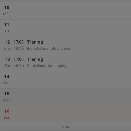
10
Mån
11
Tis
12
17:00
Träning
18:15
Ons
Brinkskolans fotbollsplan
13
17:00
Träning
18:15
Tor
Gribbylunds konstgräsplan
14
Fre
15
Lör
16
Sön
v.34