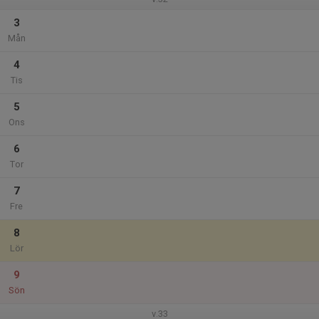
3
Mån
4
Tis
5
Ons
6
Tor
7
Fre
8
Lör
9
Sön
v.33