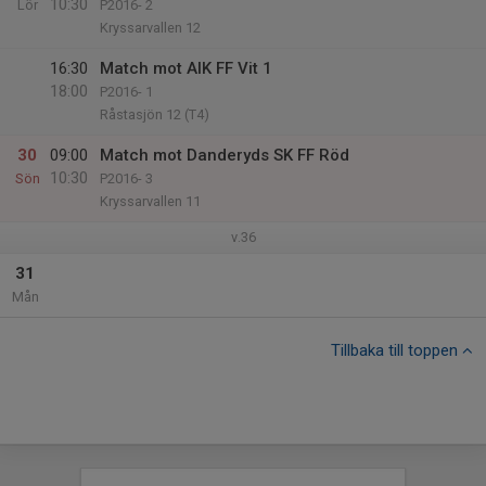
10:30
Lör
P2016- 2
Kryssarvallen 12
16:30
Match mot AIK FF Vit 1
18:00
P2016- 1
Råstasjön 12 (T4)
30
09:00
Match mot Danderyds SK FF Röd
10:30
Sön
P2016- 3
Kryssarvallen 11
v.36
31
Mån
Tillbaka till toppen