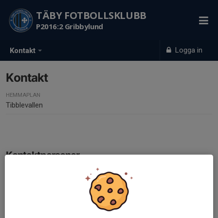
TÄBY FOTBOLLSKLUBB
P2016:2 Gribbylund
Logga in
Kontakt
Kontakt
HEMMAPLAN
Tibblevallen
Kontaktpersoner
Amanda Bjarnelind
Lagledare
070-321 52 89
bjarnelind89@hotmail.com