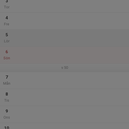
3
Tor
4
Fre
5
Lör
6
Sön
v.50
7
Mån
8
Tis
9
Ons
10