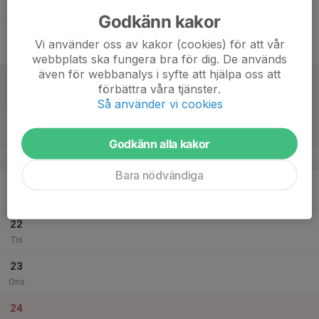
Tor
Godkänn kakor
18
Vi använder oss av kakor (cookies) för att vår
Fre
webbplats ska fungera bra för dig. De används
även för webbanalys i syfte att hjälpa oss att
19
förbättra våra tjänster.
Lör
Så använder vi cookies
20
Sön
Godkänn alla kakor
v.52
Bara nödvändiga
21
Mån
22
Tis
23
Ons
24