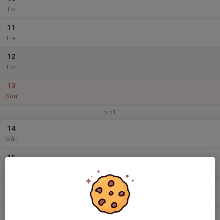
Tor
11
Fre
12
Lör
13
Sön
v.51
14
Mån
15
Tis
16
Ons
17