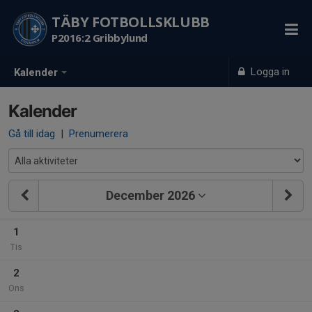
TÄBY FOTBOLLSKLUBB
P2016:2 Gribbylund
Logga in
Kalender
Kalender
Gå till idag
|
Prenumerera
December 2026
1
Tis
2
Ons