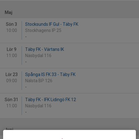
Maj
Sön 3
Stocksunds IF Gul - Täby FK
10:00
Stockhagens IP 25
-
Lör 9
Täby FK - Värtans IK
11:00
Näsbydal 116
-
Lör 23
Spånga IS FK 33 - Täby FK
09:00
Nälsta BP 126
-
Sön 31
Täby FK - IFK Lidingö FK 12
11:00
Näsbydal 116
-
Juni