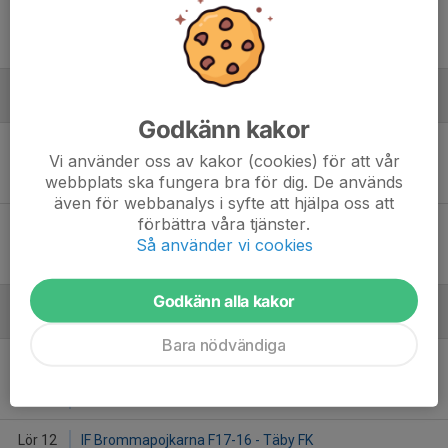
Lör 6
Österåker United FK 2 Svart - Täby FK
11:00
Margretelunds IP 3
-
Augusti
Godkänn kakor
Lör 22
Täby FK - Bollstanäs SK 3
Vi använder oss av kakor (cookies) för att vår
11:00
Näsbydal 116
webbplats ska fungera bra för dig. De används
-
även för webbanalys i syfte att hjälpa oss att
förbättra våra tjänster.
Sön 30
Djurgårdens IF FF 10 Röd - Täby FK
Så använder vi cookies
09:00
Hjorthagens IP 3
-
Godkänn alla kakor
September
Bara nödvändiga
Lör 5
Täby FK - IFK Lidingö FK 10
11:00
Näsbydal 116
-
Lör 12
IF Brommapojkarna F17-16 - Täby FK