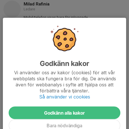
Milad Rafinia
Ledare
Mobil/telefon visas bara för inloggade
E-post visas bara för inloggade
Emma Lindén
Ledare
073-230 45 06
emma.linden@curiousmind.se
Godkänn kakor
Christian Midhed
Ledare
Vi använder oss av kakor (cookies) för att vår
webbplats ska fungera bra för dig. De används
073-093 12 31
även för webbanalys i syfte att hjälpa oss att
christian.midhed@googlemail.com
förbättra våra tjänster.
Så använder vi cookies
Andreas Wiberg
Ledare
070-684 91 90
Godkänn alla kakor
andreas.wiberg@hotmail.com
Bara nödvändiga