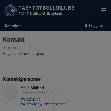
TÄBY FOTBOLLSKLUBB
F2017:3 Ullna/Gribbylund
Logga in
Kontakt
Kontakt
HEMMAPLAN
Hägerneholms konstgräs
Kontaktpersoner
Malin Midhed
Lagledare & administratör
076-527 23 79
malin.midhed@unitedspaces.se