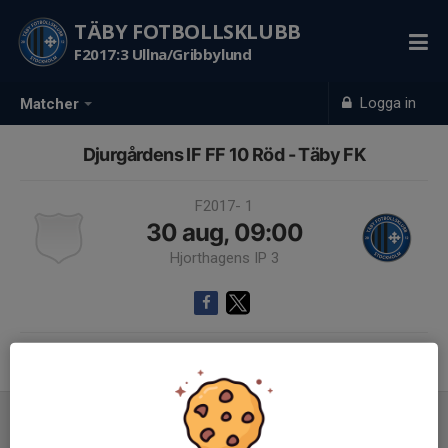
TÄBY FOTBOLLSKLUBB
F2017:3 Ullna/Gribbylund
Logga in
Matcher
Djurgårdens IF FF 10 Röd - Täby FK
F2017- 1
30 aug, 09:00
Hjorthagens IP 3
Samling 08:30
Inför match