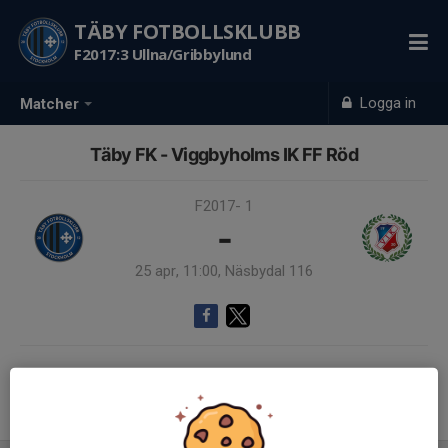
TÄBY FOTBOLLSKLUBB
F2017:3 Ullna/Gribbylund
Logga in
Matcher
Täby FK - Viggbyholms IK FF Röd
F2017- 1
-
25 apr, 11:00, Näsbydal 116
Samling 10:30
Endast kallade kunde anmäla sig till aktiviteten. 13 personer var kallade.
Logga in här