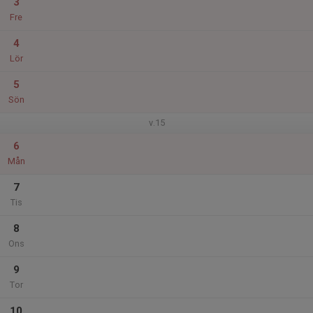
3
Fre
4
Lör
5
Sön
v.15
6
Mån
7
Tis
8
Ons
9
Tor
10