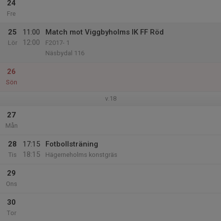
24
Fre
25
11:00
Match mot Viggbyholms IK FF Röd
12:00
Lör
F2017- 1
Näsbydal 116
26
Sön
v.18
27
Mån
28
17:15
Fotbollsträning
18:15
Tis
Hägerneholms konstgräs
29
Ons
30
Tor