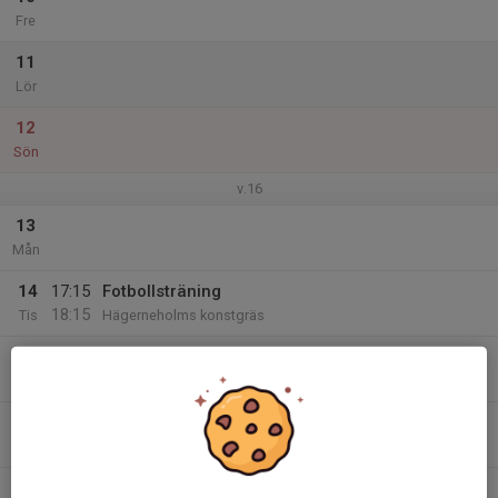
Fre
11
Lör
12
Sön
v.16
13
Mån
14
17:15
Fotbollsträning
18:15
Tis
Hägerneholms konstgräs
15
Ons
16
17:15
Fotbollsträning
18:15
Tor
Hägerneholms konstgräs
17