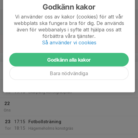
Fre
Godkänn kakor
18
11:00
Match mot Erikslunds KF 1
Vi använder oss av kakor (cookies) för att vår
12:00
Lör
F2017- 1
webbplats ska fungera bra för dig. De används
Erikslunds BP 126
även för webbanalys i syfte att hjälpa oss att
förbättra våra tjänster.
19
Så använder vi cookies
Sön
v.17
Godkänn alla kakor
20
Bara nödvändiga
Mån
21
18:00
Fotbollsträning
19:15
Tis
Skarpäng konstgräsplan
22
Ons
23
17:15
Fotbollsträning
18:15
Tor
Hägerneholms konstgräs