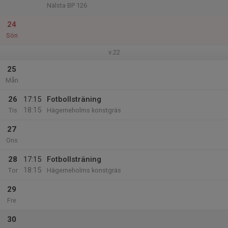
Nälsta BP 126
24
Sön
v.22
25
Mån
26
17:15
Fotbollsträning
18:15
Tis
Hägerneholms konstgräs
27
Ons
28
17:15
Fotbollsträning
18:15
Tor
Hägerneholms konstgräs
29
Fre
30