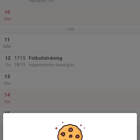
Näsbydal 116
10
Sön
v.20
11
Mån
12
17:15
Fotbollsträning
18:15
Tis
Hägerneholms konstgräs
13
Ons
14
Tor
15
Fre
16
Lör