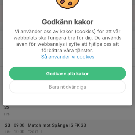
17
Sön
Godkänn kakor
v.21
Vi använder oss av kakor (cookies) för att vår
18
webbplats ska fungera bra för dig. De används
Mån
även för webbanalys i syfte att hjälpa oss att
förbättra våra tjänster.
19
18:00
Fotbollsträning
Så använder vi cookies
19:15
Tis
Skarpängs konstgräsplan
20
Godkänn alla kakor
Ons
Bara nödvändiga
21
17:15
Fotbollsträning
18:15
Tor
Hägerneholms konstgräs
22
Fre
23
09:00
Match mot Spånga IS FK 33
10:00
Lör
F2017- 1