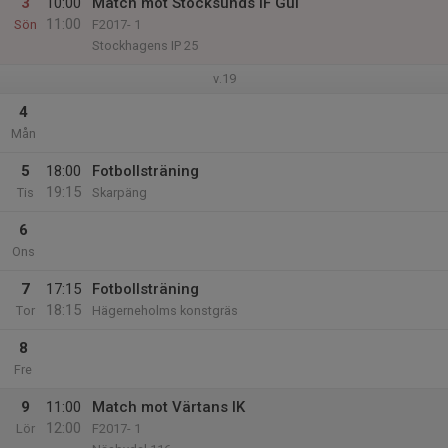
3
10:00
Match mot Stocksunds IF Gul
11:00
Sön
F2017- 1
Stockhagens IP 25
v.19
4
Mån
5
18:00
Fotbollsträning
19:15
Tis
Skarpäng
6
Ons
7
17:15
Fotbollsträning
18:15
Tor
Hägerneholms konstgräs
8
Fre
9
11:00
Match mot Värtans IK
12:00
Lör
F2017- 1