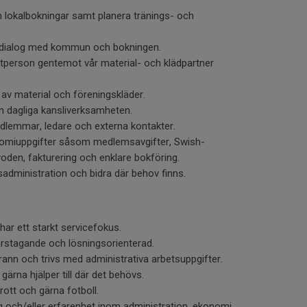
h lokalbokningar samt planera tränings- och
 dialog med kommun och bokningen.
tperson gentemot vår material- och klädpartner
 av material och föreningskläder.
n dagliga kansliverksamheten.
edlemmar, ledare och externa kontakter.
nomiuppgifter såsom medlemsavgifter, Swish-
oden, fakturering och enklare bokföring.
sadministration och bidra där behov finns.
 har ett starkt servicefokus.
arstagande och lösningsorienterad.
rann och trivs med administrativa arbetsuppgifter.
ärna hjälper till där det behövs.
drott och gärna fotboll.
ng och/eller erfarenhet inom administration, ekonomi