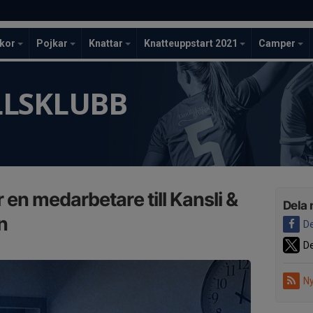
ckor
Pojkar
Knattar
Knatteuppstart 2021
Camper
LLSKLUBB
en medarbetare till Kansli &
Dela 
n
De
De
Ny