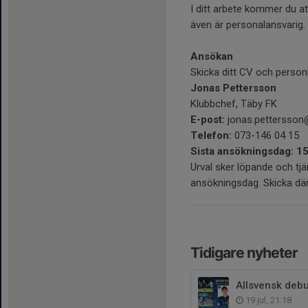
I ditt arbete kommer du at
även är personalansvarig.
Ansökan
Skicka ditt CV och personli
Jonas Pettersson
Klubbchef, Täby FK
E-post:
jonas.pettersson
Telefon:
073-146 04 15
Sista ansökningsdag: 15
Urval sker löpande och tjä
ansökningsdag. Skicka där
Tidigare nyheter
Allsvensk deb
19 jul, 21:18