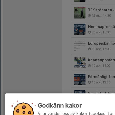
TFK-tränaren J
12 maj, 14:30
Hemmapremiär 
30 apr, 15:06
Europeiska mo
10 apr, 17:00
Knatteuppstar
10 apr, 14:00
Förmånligt fam
10 apr, 13:30
Sportchef Ada
2 apr, 15:00
Godkänn kakor
Köp årskort fö
Vi använder oss av kakor (cookies) för 