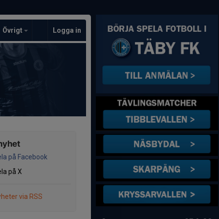
Övrigt
Logga in
nyhet
la på Facebook
la på X
heter via RSS