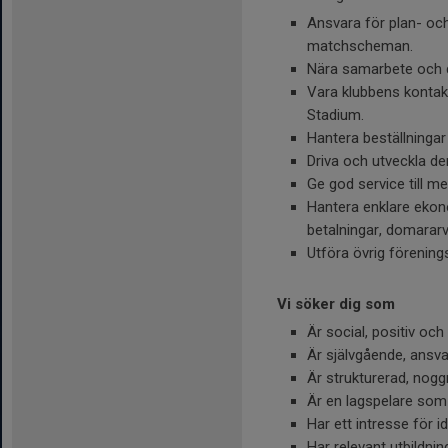
Ansvara för plan- oc
matchscheman.
Nära samarbete och
Vara klubbens kontak
Stadium.
Hantera beställningar
Driva och utveckla de
Ge god service till m
Hantera enklare eko
betalningar, domararv
Utföra övrig förening
Vi söker dig som
Är social, positiv och
Är självgående, ansv
Är strukturerad, nogg
Är en lagspelare som g
Har ett intresse för i
Har relevant utbildni