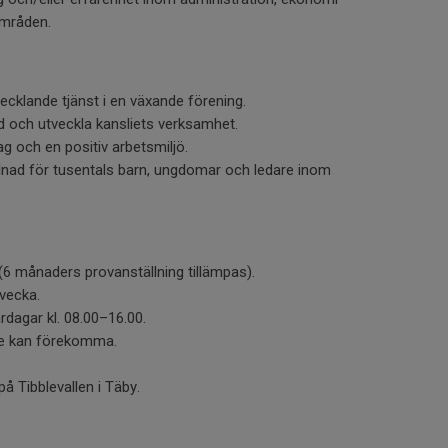
områden.
ecklande tjänst i en växande förening.
d och utveckla kansliets verksamhet.
ag och en positiv arbetsmiljö.
llnad för tusentals barn, ungdomar och ledare inom
 (6 månaders provanställning tillämpas).
 vecka.
ardagar kl. 08.00–16.00.
te kan förekomma.
på Tibblevallen i Täby.