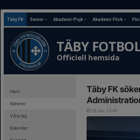
Täby FK
Senior
Akademi-Pojk
Akademi-Flick
Fli
TÄBY FOTBO
Officiell hemsida
Täby FK söker 
Hem
Administratio
Nyheter
26 jun, 15:45
Våra lag
Kalender