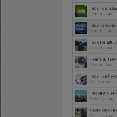
Täby FK önskar
28 jun, 13:45
Täby FK söker 
26 jun, 15:45
Tack för allt, 
25 jun, 17:08
Hemfrid, Täby
25 jun, 17:02
Täby FK på soc
2 jun, 09:00
Fotbollströjef
29 maj, 13:30
Nästa steg i t
21 maj, 09:00