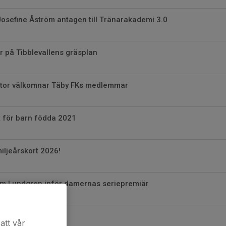
osefine Åström antagen till Tränarakademi 3.0
på Tibblevallens gräsplan
tor välkomnar Täby FKs medlemmar
t för barn födda 2021
iljeårskort 2026!
m Lundgren inför damernas seriepremiär
r 2026
att vår