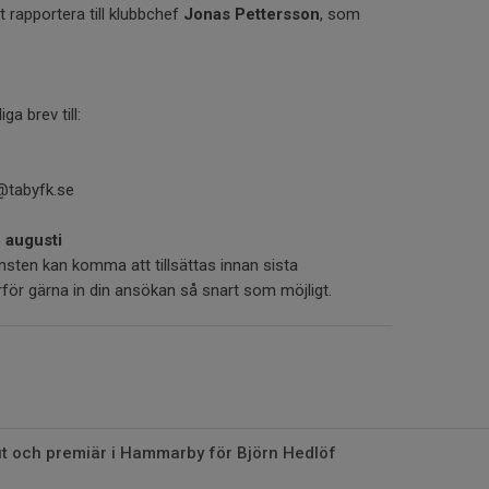
t rapportera till klubbchef
Jonas Pettersson
, som
ga brev till:
@tabyfk.se
 augusti
nsten kan komma att tillsättas innan sista
för gärna in din ansökan så snart som möjligt.
ut och premiär i Hammarby för Björn Hedlöf