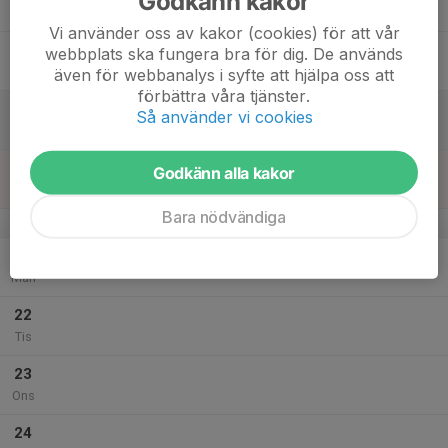
Godkänn kakor
Tor
Vi använder oss av kakor (cookies) för att vår
18
webbplats ska fungera bra för dig. De används
Fre
även för webbanalys i syfte att hjälpa oss att
förbättra våra tjänster.
19
Så använder vi cookies
Lör
20
14:00
Träning Skarpängs IP
Godkänn alla kakor
15:00
Sön
Skarpängs IP
Bara nödvändiga
v.39
21
Mån
22
Tis
23
Ons
24