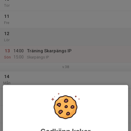
Tor
11
Fre
12
Lör
13
14:00
Träning Skarpängs IP
15:00
Sön
Skarpängs IP
v.38
14
Mån
15
Tis
16
Ons
17