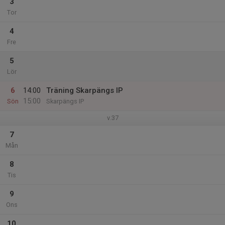
3
Tor
4
Fre
5
Lör
6
14:00
Träning Skarpängs IP
15:00
Sön
Skarpängs IP
v.37
7
Mån
8
Tis
9
Ons
10