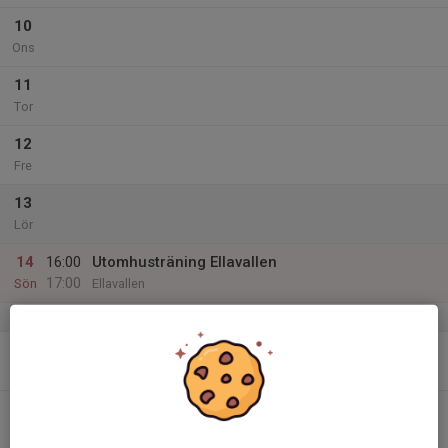
10
Ons
11
Tor
12
Fre
13
Lör
14
16:00
Utomhusträning Ellavallen
17:00
Sön
Ellavallen
v.38
15
Mån
16
Tis