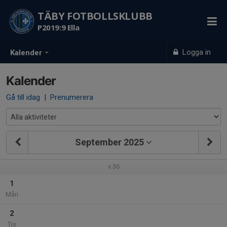
TÄBY FOTBOLLSKLUBB
P2019:9 Ella
Logga in
Kalender
Kalender
Gå till idag
|
Prenumerera
September 2025
v.36
1
Mån
2
Tis