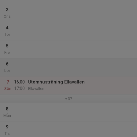
3
Ons
4
Tor
5
Fre
6
Lör
7
16:00
Utomhusträning Ellavallen
17:00
Sön
Ellavallen
v.37
8
Mån
9
Tis