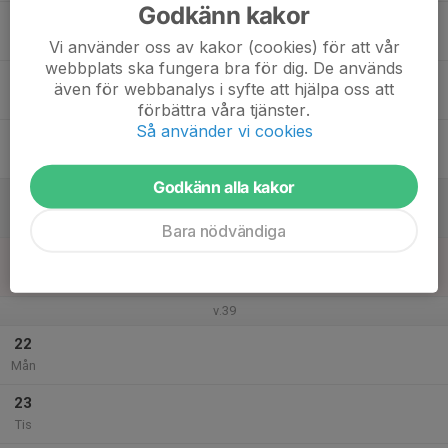
Godkänn kakor
17
Ons
Vi använder oss av kakor (cookies) för att vår
webbplats ska fungera bra för dig. De används
18
även för webbanalys i syfte att hjälpa oss att
Tor
förbättra våra tjänster.
Så använder vi cookies
19
Fre
Godkänn alla kakor
20
Lör
Bara nödvändiga
21
16:00
Utomhusträning Ellavallen
17:00
Sön
Ellavallen
v.39
22
Mån
23
Tis