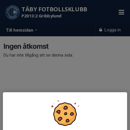
TÄBY FOTBOLLSKLUBB
P2013:2 Gribbylund
Logga in
Till hemsidan
Ingen åtkomst
Du har inte tillgång att se denna sida.