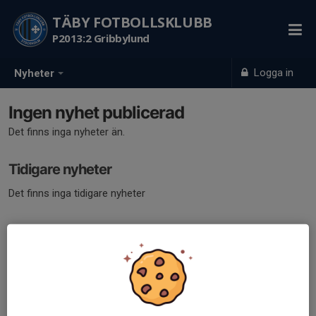
TÄBY FOTBOLLSKLUBB
P2013:2 Gribbylund
Logga in
Nyheter
Ingen nyhet publicerad
Det finns inga nyheter än.
Tidigare nyheter
Det finns inga tidigare nyheter