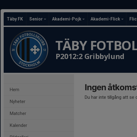
Täby FK
Senior
Akademi-Pojk
Akademi-Flick
Fli
TÄBY FOTBO
P2012:2 Gribbylund
Ingen åtkoms
Hem
Du har inte tillgång att se
Nyheter
Matcher
Kalender