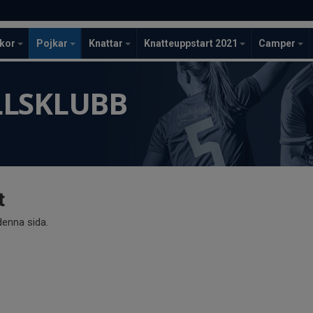
ckor
Pojkar
Knattar
Knatteuppstart 2021
Camper
LLSKLUBB
t
 denna sida.