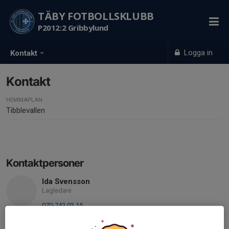
TÄBY FOTBOLLSKLUBB
P2012:2 Gribbylund
Logga in
Kontakt
Kontakt
HEMMAPLAN
Tibblevallen
Kontaktpersoner
Ida Svensson
Lagledare
070-742 02 15
idasvensson80@gmail.com