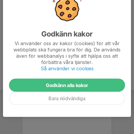
Bengt-Erik Andersson
Tränare
070-918 14 99
b-e.a65@live.com
Godkänn kakor
Anders Edström
Målvaktstränare
Vi använder oss av kakor (cookies) för att vår
webbplats ska fungera bra för dig. De används
Mobil visas bara för inloggade
även för webbanalys i syfte att hjälpa oss att
E-post visas bara för inloggade
förbättra våra tjänster.
Så använder vi cookies
Godkänn alla kakor
Bara nödvändiga