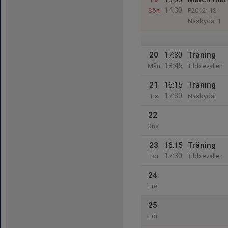
14:30
Sön
P2012- 1S
Näsbydal 1
20
17:30
Träning
18:45
Mån
Tibblevallen
21
16:15
Träning
17:30
Tis
Näsbydal
22
Ons
23
16:15
Träning
17:30
Tor
Tibblevallen
24
Fre
25
Lör