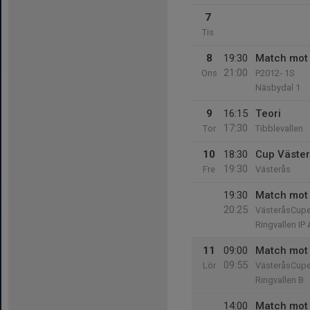
7
Tis
8
19:30
Match mot 
21:00
Ons
P2012- 1S
Näsbydal 1
9
16:15
Teori
17:30
Tor
Tibblevallen
10
18:30
Cup Väste
19:30
Fre
Västerås
19:30
Match mot 
20:25
VästeråsCup
Ringvallen IP 
11
09:00
Match mot 
09:55
Lör
VästeråsCup
Ringvallen B
14:00
Match mot 