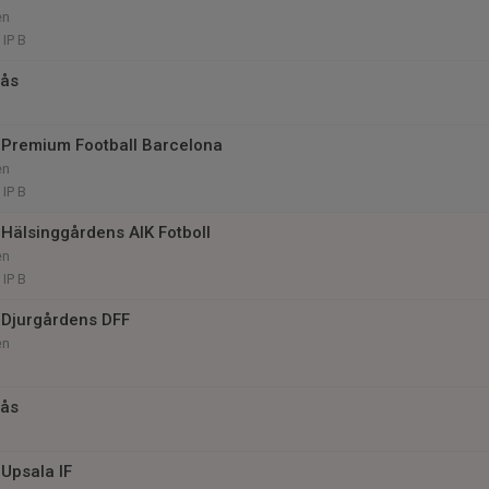
en
IP B
rås
Premium Football Barcelona
en
IP B
Hälsinggårdens AIK Fotboll
en
IP B
 Djurgårdens DFF
en
rås
Upsala IF