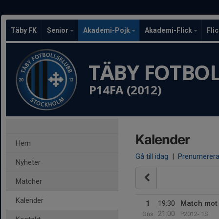
Täby FK
Senior
Akademi-Pojk
Akademi-Flick
Fli
TÄBY FOTBO
P14FA (2012)
Kalender
Hem
Gå till idag
|
Prenumerer
Nyheter
Matcher
Kalender
1
19:30
Match mot 
21:00
Ons
P2012- 1S