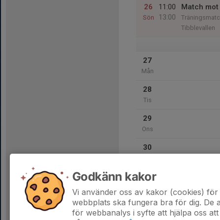
26
11:00
Match mot 
13:00
Sön
Träningsmatc
Tibblevallen
27
Mån
28
Tis
29
Ons
30
Tor
Godkänn kakor
31
Fre
Vi använder oss av kakor (cookies) för 
webbplats ska fungera bra för dig. De
för webbanalys i syfte att hjälpa oss att