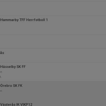
Hammarby TFF Herrfotboll 1
rås
Hässelby SK FF
en
A
Örebro SK FK
en
Västerås IK VIKP12