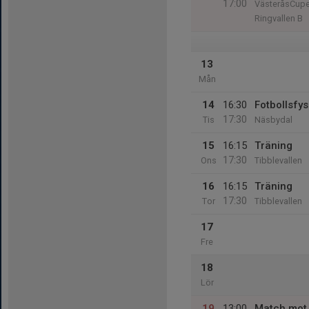
17:00
VästeråsCup
Ringvallen B
13
Mån
14
16:30
Fotbollsfys
17:30
Tis
Näsbydal
15
16:15
Träning
17:30
Ons
Tibblevallen
16
16:15
Träning
17:30
Tor
Tibblevallen
17
Fre
18
Lör
19
13:00
Match mot 