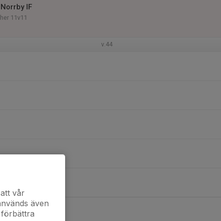
Norrby IF
her 11v11
v.44
att vår
 används även
 förbättra