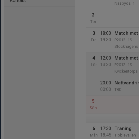
Kontakt
Näsbydal 1
2
Tor
3
18:00
Match mot 
19:30
Fre
P2012- 1S
Stockhagens 
4
12:00
Match mot 
13:30
Lör
P2012- 1S
Kvickentorps 
20:00
Nattvandri
00:00
TBD
5
Sön
6
17:30
Träning
18:45
Mån
Tibblevallen