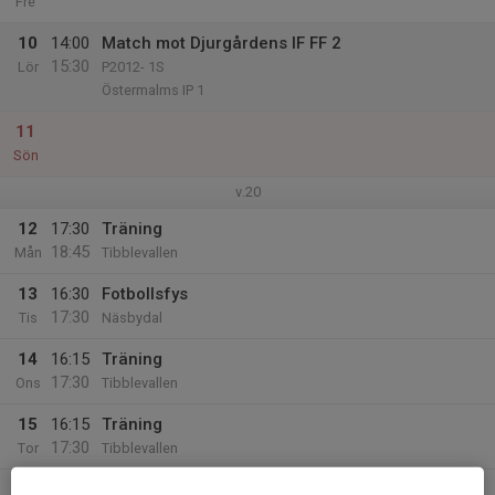
Fre
10
14:00
Match mot Djurgårdens IF FF 2
15:30
Lör
P2012- 1S
Östermalms IP 1
11
Sön
v.20
12
17:30
Träning
18:45
Mån
Tibblevallen
13
16:30
Fotbollsfys
17:30
Tis
Näsbydal
14
16:15
Träning
17:30
Ons
Tibblevallen
15
16:15
Träning
17:30
Tor
Tibblevallen
16