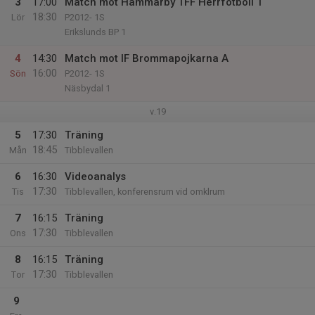
3
17:00
Match mot Hammarby TFF Herrfotboll 1
18:30
Lör
P2012- 1S
Erikslunds BP 1
4
14:30
Match mot IF Brommapojkarna A
16:00
Sön
P2012- 1S
Näsbydal 1
v.19
5
17:30
Träning
18:45
Mån
Tibblevallen
6
16:30
Videoanalys
17:30
Tis
Tibblevallen, konferensrum vid omklrum
7
16:15
Träning
17:30
Ons
Tibblevallen
8
16:15
Träning
17:30
Tor
Tibblevallen
9