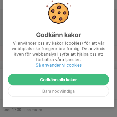
Fre
17
14:00
Bollhämtare A Laget
16:00
Lör
Tibblevallen
17:00
Match mot Vasalund IF
Godkänn kakor
18:30
P2012- 1S
Näsbydal 1
Vi använder oss av kakor (cookies) för att vår
webbplats ska fungera bra för dig. De används
18
även för webbanalys i syfte att hjälpa oss att
Sön
förbättra våra tjänster.
Så använder vi cookies
v.21
19
17:30
Träning
18:45
Godkänn alla kakor
Mån
Tibblevallen
20
16:30
Fotbollsfys
Bara nödvändiga
17:30
Tis
Näsbydal
21
16:15
Träning
17:30
Ons
Tibblevallen