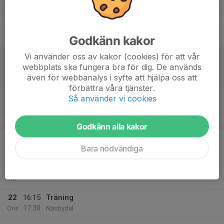
19:30
konferansrummet omklädningsummen
17
Fre
Godkänn kakor
18
16:00
Match mot Djurgårdens IF FF 2
Vi använder oss av kakor (cookies) för att vår
17:30
Lör
Träningsmatcher 11v11
webbplats ska fungera bra för dig. De används
Hägernäs IP
även för webbanalys i syfte att hjälpa oss att
förbättra våra tjänster.
19
Så använder vi cookies
Sön
v.4
Godkänn alla kakor
20
17:30
Träning
Bara nödvändiga
18:45
Mån
Näsbydal
21
Tis
22
16:15
Träning
17:30
Ons
Näsbydal