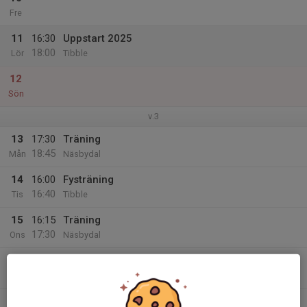
Fre
11
16:30
Uppstart 2025
18:00
Lör
Tibble
12
Sön
v.3
13
17:30
Träning
18:45
Mån
Näsbydal
14
16:00
Fysträning
16:40
Tis
Tibble
15
16:15
Träning
17:30
Ons
Näsbydal
16
16:15
Träning
17:30
Tor
Tibble
18:00
Föräldrarmöte