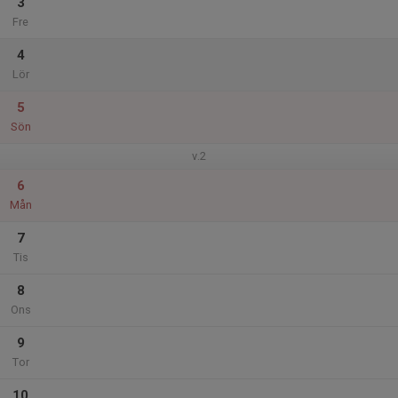
3
Fre
4
Lör
5
Sön
v.2
6
Mån
7
Tis
8
Ons
9
Tor
10