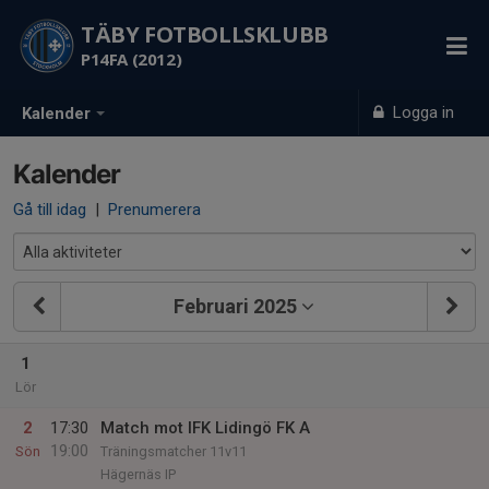
TÄBY FOTBOLLSKLUBB
P14FA (2012)
Logga in
Kalender
Kalender
Gå till idag
|
Prenumerera
Februari 2025
1
Lör
2
17:30
Match mot IFK Lidingö FK A
19:00
Sön
Träningsmatcher 11v11
Hägernäs IP