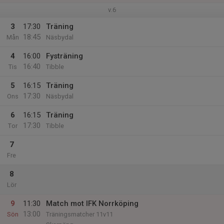
v.6
3
17:30
Träning
18:45
Mån
Näsbydal
4
16:00
Fysträning
16:40
Tis
Tibble
5
16:15
Träning
17:30
Ons
Näsbydal
6
16:15
Träning
17:30
Tor
Tibble
7
Fre
8
Lör
9
11:30
Match mot IFK Norrköping
13:00
Sön
Träningsmatcher 11v11