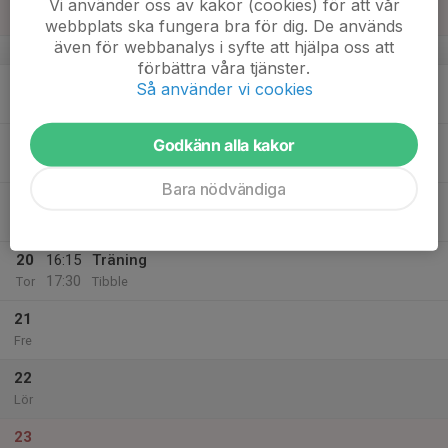
Vi använder oss av kakor (cookies) för att vår
Skarpäng
webbplats ska fungera bra för dig. De används
även för webbanalys i syfte att hjälpa oss att
v.8
förbättra våra tjänster.
17
17:30
Träning
Så använder vi cookies
18:45
Mån
Näsbydal
18
17:40
Fysträning
Godkänn alla kakor
18:20
Tis
Tibble
Bara nödvändiga
19
16:15
Träning
17:30
Ons
Näsbydal
20
16:15
Träning
17:30
Tor
Tibble
21
Fre
22
Lör
23