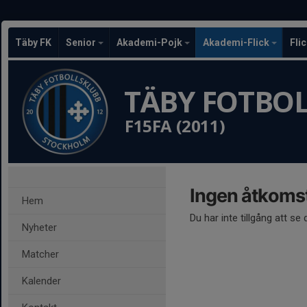
Täby FK
Senior
Akademi-Pojk
Akademi-Flick
Fli
TÄBY FOTBO
F15FA (2011)
Ingen åtkoms
Hem
Du har inte tillgång att se
Nyheter
Matcher
Kalender