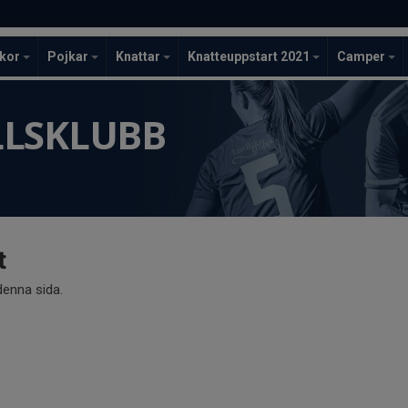
ckor
Pojkar
Knattar
Knatteuppstart 2021
Camper
LLSKLUBB
t
 denna sida.