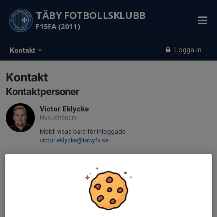
TÄBY FOTBOLLSKLUBB
F15FA (2011)
Logga in
Kontakt
Kontakt
Kontaktpersoner
Victor Eklycke
Huvudtränare
Mobil visas bara för inloggade
victor.eklycke@tabyfk.se
Hanna Åmell
Lagledare
073-692 80 06
hanna.amell@hotmail.se