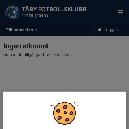
TÄBY FOTBOLLSKLUBB
F13FA (2013)
Logga in
Till hemsidan
Ingen åtkomst
Du har inte tillgång att se denna sida.