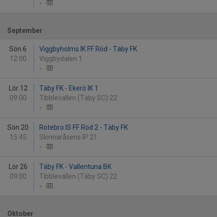
-
September
Sön 6
Viggbyholms IK FF Röd - Täby FK
12:00
Viggbydalen 1
-
Lör 12
Täby FK - Ekerö IK 1
09:00
Tibblevallen (Täby SC) 22
-
Sön 20
Rotebro IS FF Röd 2 - Täby FK
15:45
Skinnaråsens IP 21
-
Lör 26
Täby FK - Vallentuna BK
09:00
Tibblevallen (Täby SC) 22
-
Oktober