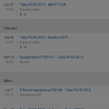
Lör 31
Täby FK FA 2013 - AIK FF F12A
14:00
Kryssarvallen
3
-
6
Februari
Sön 8
Täby FK FA 2013 - Rotebro IS FF
14:30
Kryssarvallen
3
-
4
Sön 15
Djurgårdens IF F2014-1 - Täby FK FA 2013
18:00
Bosön
-
Mars
Lör 7
IF Brommapojkarna F2014A - Täby FK FA 2013
13:15
Olovslunds BP
-