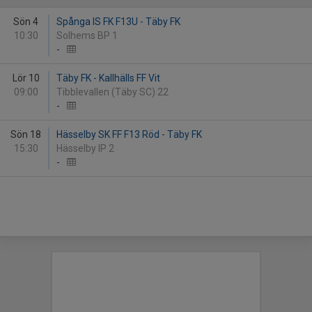
Sön 4
Spånga IS FK F13U - Täby FK
10:30
Solhems BP 1
-
Lör 10
Täby FK - Kallhälls FF Vit
09:00
Tibblevallen (Täby SC) 22
-
Sön 18
Hässelby SK FF F13 Röd - Täby FK
15:30
Hässelby IP 2
-