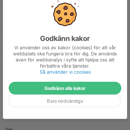
Sön 10
Ekerö IK 1 - Täby FK
13:30
Träkvistavallen 2
3
-
3
Sön 17
Täby FK - Viggbyholms IK FF Röd
Godkänn kakor
12:00
Viggbydalen 1
6
-
5
Vi använder oss av kakor (cookies) för att vår
webbplats ska fungera bra för dig. De används
Lör 23
Ängby IF 2 - Täby FK
även för webbanalys i syfte att hjälpa oss att
09:00
Ängby IP 12
förbättra våra tjänster.
2
-
4
Så använder vi cookies
Tor 28
Järfälla FF Academy F2013 - Täby FK
19:00
Tallbohovs IP 1
Godkänn alla kakor
3
-
5
Bara nödvändiga
Sön 31
Sollentuna FK Ambition - Täby FK
11:30
Norrvikens IP 11
1
-
1
Juni