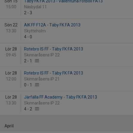
Sön 15
Täby FK FA 2013 - Vallentuna Fotboll FA13
15:00
Näsbydal 11
2
-
3
Sön 22
AIK FF F12A - Täby FK FA 2013
13:30
Skytteholm
4
-
0
Lör 28
Rotebro IS FF - Täby FK FA 2013
09:45
Skinnaråsens IP 22
2
-
1
Lör 28
Rotebro IS FF - Täby FK FA 2013
12:00
Skinnaråsens IP 21
0
-
1
Lör 28
Järfälla FF Academy - Täby FK FA 2013
13:30
Skinnaråsens IP 22
4
-
2
April