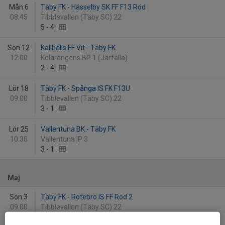
Mån 6
Täby FK - Hässelby SK FF F13 Röd
08:45
Tibblevallen (Täby SC) 22
5
-
4
Sön 12
Kallhälls FF Vit - Täby FK
12:00
Kolarängens BP 1 (Järfälla)
2
-
4
Lör 18
Täby FK - Spånga IS FK F13U
09:00
Tibblevallen (Täby SC) 22
3
-
1
Lör 25
Vallentuna BK - Täby FK
10:30
Vallentuna IP 3
3
-
1
Maj
Sön 3
Täby FK - Rotebro IS FF Röd 2
09:00
Tibblevallen (Täby SC) 22
0
-
2