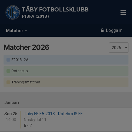
TÄBY FOTBOLLSKLUBB
F13FA (2013)
Logga in
Matcher
Matcher 2026
F2013- 2A
Rotancup
Träningsmatcher
Januari
Sön 25
Täby FK FA 2013 - Rotebro IS FF
14:00
Näsbydal 11
6
-
2