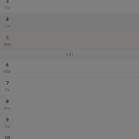
3
Fre
4
Lör
5
Sön
v.41
6
Mån
7
Tis
8
Ons
9
Tor
10