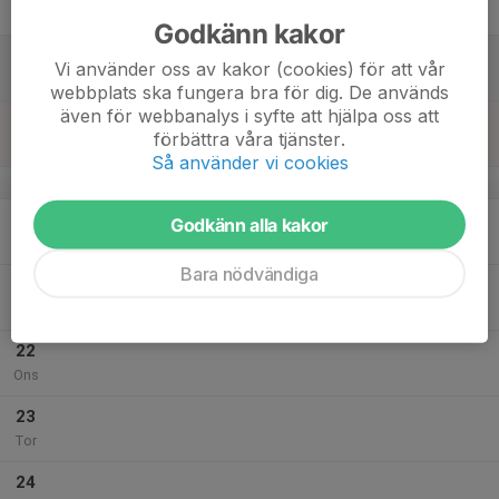
Fre
Godkänn kakor
18
Vi använder oss av kakor (cookies) för att vår
Lör
webbplats ska fungera bra för dig. De används
även för webbanalys i syfte att hjälpa oss att
19
förbättra våra tjänster.
Sön
Så använder vi cookies
v.43
20
Godkänn alla kakor
Mån
Bara nödvändiga
21
Tis
22
Ons
23
Tor
24