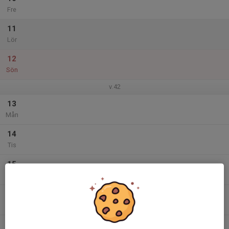
Fre
11
Lör
12
Sön
v.42
13
Mån
14
Tis
15
Ons
16
Tor
17