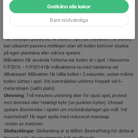
vilket innebär att målvakten sätter i gång spelet med händerna
Godkänn alla kakor
(utkast). Kast får ej ske över planens mittlinje då bollen varit
”död”. Sker detta, går bollen över till
Bara nödvändiga
motståndarlaget med frispark från mittlinjen. OBS! Om bollen
studsar på egen planhalva eller vidrör spelare
får mittlinjen passeras. Är bollen i spel då målvakten får bollen,
kan utkastet passera mittlinjen utan att bollen behöver studsa
på egen planhalva eller vidröra spelare.
Målvakten får använda fötterna när bollen är i spel. I klasserna
F/P2016 – F/P2014 får målvakterna ta med händerna vid
tillbakaspel. Målvakten får hålla bollen i 5 sekunder, sedan måste
bollen sättas i spel. Vid överträdelse utdöms frispark vid 6-
meterslinjen. (valfri plats)
Utvisning:
Två minuters utvisning sker för ojust spel, protest
mot domslut eller felaktigt byte (se punkten byten). Utvisad
spelare återinträder i spelet om motståndarlaget gör mål. Vid
matchstraff får laget spela med reducerat manskap
resten av matchen.
Glidtacklingar:
Glidtackling är ej tillåtet. Bestraffning för detta är
frispark och i förekommande fall straffspark.