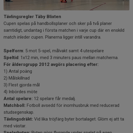
Tävlingsregler Täby Blixten
Cupen spelas på handbollsplaner och sker på två planer
samtidigt, undantag i första matchen i varje cup där en enskild
match inleder cupen. Planerna ligger intill varandra.
Spelform
: 5 mot 5-spel, målvakt samt 4 utespelare
Speltid
: 1x12 min, med 3 minuters paus mellan matcherna.
För åldersgrupp 2012
avgörs placering efter:
1) Antal poäng
2) Målskillnad
3) Flest gjorda mål
4) Inbördes möte
Antal spelare:
12 spelare får medalj.
Matchboll:
Fotboll avsedd för inomhusbruk med reducerad
studsegenskap.
Tävlingsdräkt:
Vid lika tröjfärg byter bortalaget. Glöm ej att ta
med västar.
Spelarbyten:
Byten görs flygande under spelet på egen