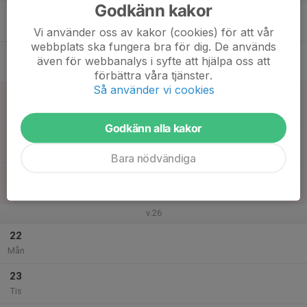
Godkänn kakor
17
Ons
Vi använder oss av kakor (cookies) för att vår
webbplats ska fungera bra för dig. De används
18
även för webbanalys i syfte att hjälpa oss att
Tor
förbättra våra tjänster.
Så använder vi cookies
19
Fre
Godkänn alla kakor
20
Lör
Bara nödvändiga
21
Sön
v.26
22
Mån
23
Tis