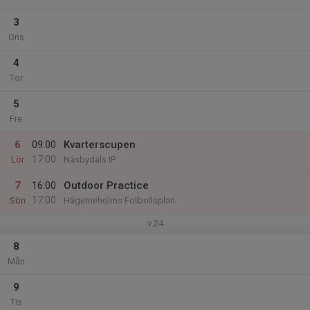
3
Ons
4
Tor
5
Fre
6
09:00
Kvarterscupen
17:00
Lör
Näsbydals IP
7
16:00
Outdoor Practice
17:00
Sön
Hägerneholms Fotbollsplan
v.24
8
Mån
9
Tis