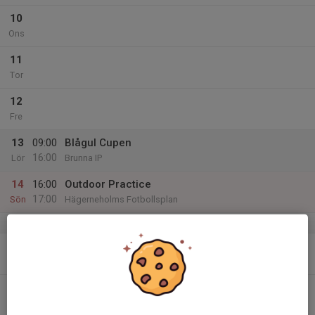
10
Ons
11
Tor
12
Fre
13
09:00
Blågul Cupen
16:00
Lör
Brunna IP
14
16:00
Outdoor Practice
17:00
Sön
Hägerneholms Fotbollsplan
v.25
15
Mån
16
Tis