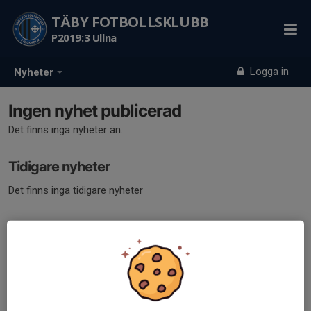
TÄBY FOTBOLLSKLUBB
P2019:3 Ullna
Logga in
Nyheter
Ingen nyhet publicerad
Det finns inga nyheter än.
Tidigare nyheter
Det finns inga tidigare nyheter