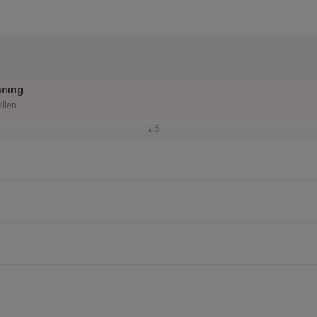
äning
llen
v.5