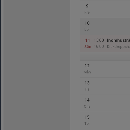
9
Fre
10
Lör
11
15:00
Inomhustr
16:00
Sön
Drakskeppsha
12
Mån
13
Tis
14
Ons
15
Tor