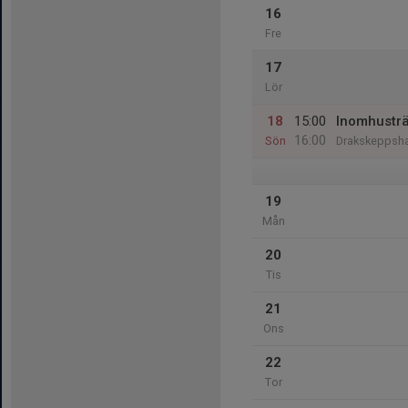
16
Fre
17
Lör
18
15:00
Inomhustr
16:00
Sön
Drakskeppsha
19
Mån
20
Tis
21
Ons
22
Tor