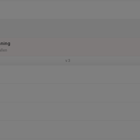
äning
llen
v.3