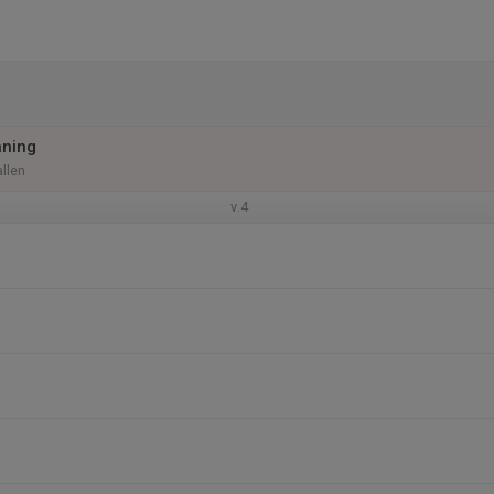
äning
llen
v.4