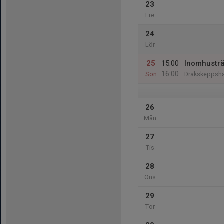
23
Fre
24
Lör
25
15:00
Inomhustr
16:00
Sön
Drakskeppsha
26
Mån
27
Tis
28
Ons
29
Tor