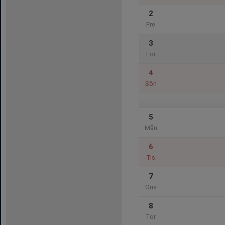
2
Fre
3
Lör
4
Sön
5
Mån
6
Tis
7
Ons
8
Tor