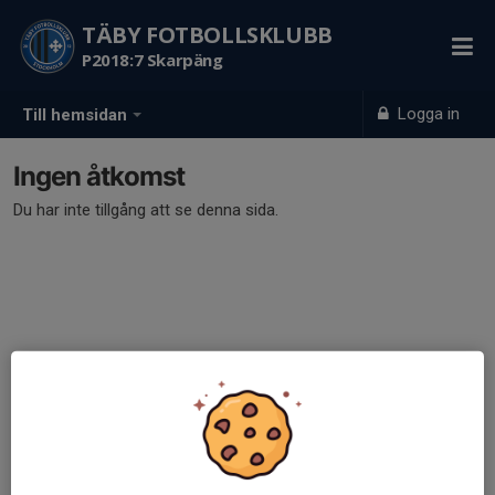
TÄBY FOTBOLLSKLUBB
P2018:7 Skarpäng
Logga in
Till hemsidan
Ingen åtkomst
Du har inte tillgång att se denna sida.