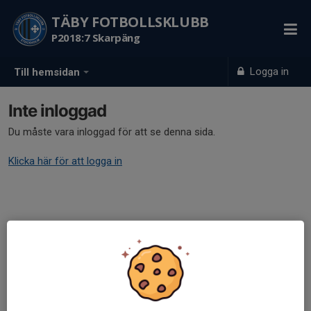
TÄBY FOTBOLLSKLUBB
P2018:7 Skarpäng
Logga in
Till hemsidan
Inte inloggad
Du måste vara inloggad för att se denna sida.
Klicka här för att logga in