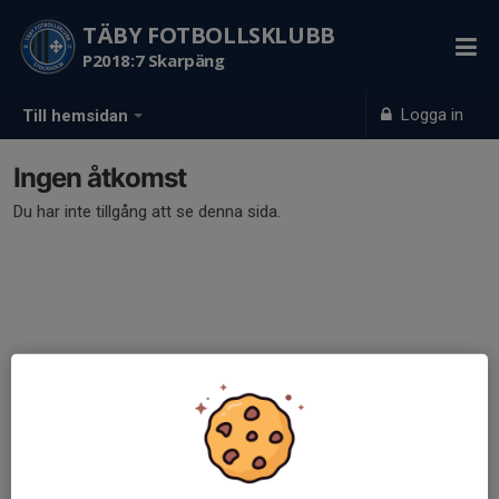
TÄBY FOTBOLLSKLUBB
P2018:7 Skarpäng
Logga in
Till hemsidan
Ingen åtkomst
Du har inte tillgång att se denna sida.