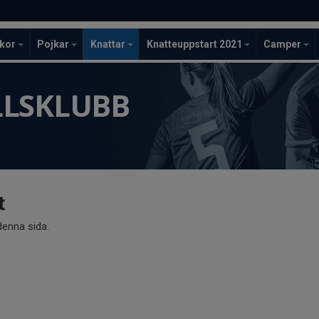
ckor
Pojkar
Knattar
Knatteuppstart 2021
Camper
LLSKLUBB
t
 denna sida.