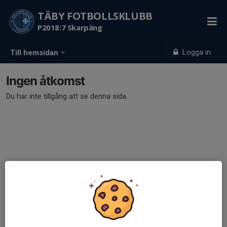
TÄBY FOTBOLLSKLUBB
P2018:7 Skarpäng
Logga in
Till hemsidan
Ingen åtkomst
Du har inte tillgång att se denna sida.