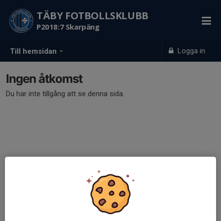
TÄBY FOTBOLLSKLUBB
P2018:7 Skarpäng
Logga in
Till hemsidan
Ingen åtkomst
Du har inte tillgång att se denna sida.