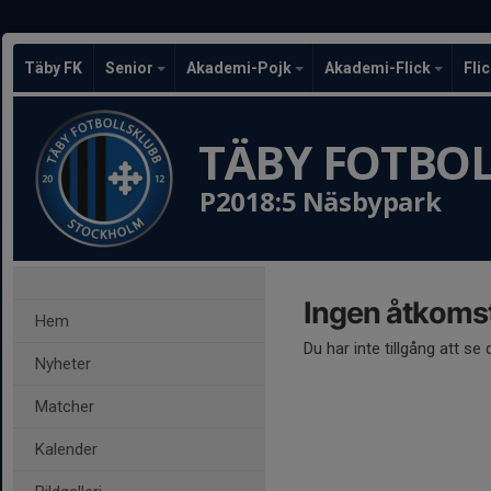
Täby FK
Senior
Akademi-Pojk
Akademi-Flick
Fli
TÄBY FOTBO
P2018:5 Näsbypark
Ingen åtkoms
Hem
Du har inte tillgång att se
Nyheter
Matcher
Kalender