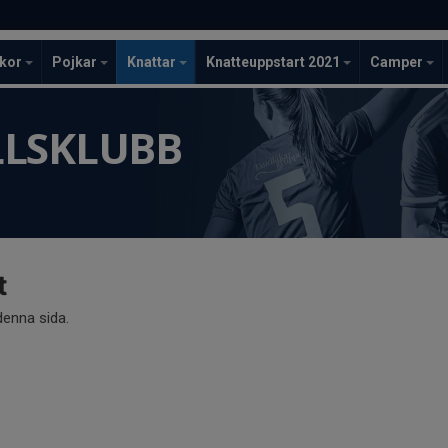
ckor
Pojkar
Knattar
Knatteuppstart 2021
Camper
LLSKLUBB
t
 denna sida.