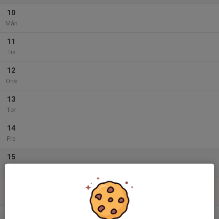
10
Mån
11
Tis
12
Ons
13
Tor
14
Fre
15
Lör
16
Sön
v.34