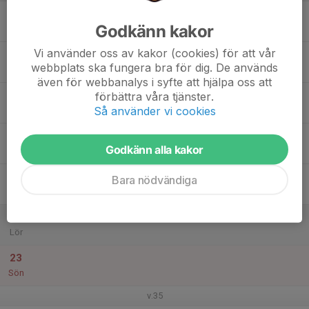
17
Godkänn kakor
Mån
Vi använder oss av kakor (cookies) för att vår
18
webbplats ska fungera bra för dig. De används
Tis
även för webbanalys i syfte att hjälpa oss att
19
förbättra våra tjänster.
Så använder vi cookies
Ons
20
Godkänn alla kakor
Tor
21
Bara nödvändiga
Fre
22
Lör
23
Sön
v.35