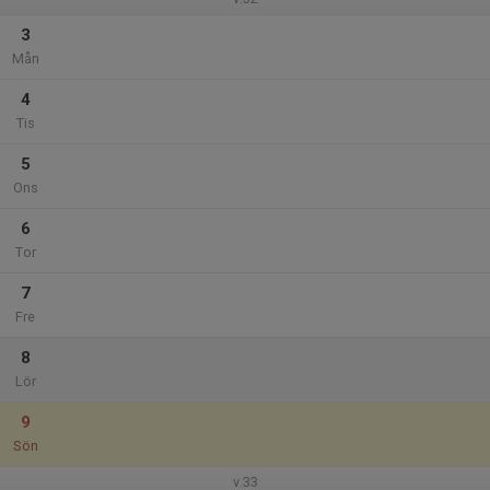
3
Mån
4
Tis
5
Ons
6
Tor
7
Fre
8
Lör
9
Sön
v.33