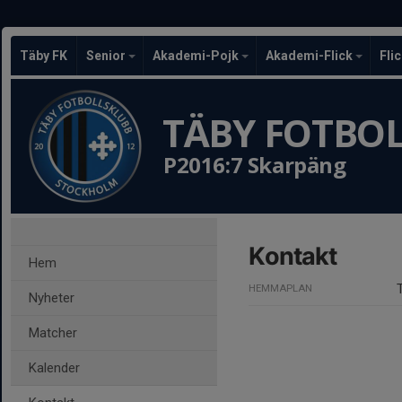
Täby FK
Senior
Akademi-Pojk
Akademi-Flick
Fli
TÄBY FOTBO
P2016:7 Skarpäng
Kontakt
Hem
HEMMAPLAN
Nyheter
Matcher
Kalender