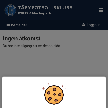
TÄBY FOTBOLLSKLUBB
P2015:4 Näsbypark
Logga in
Till hemsidan
Ingen åtkomst
Du har inte tillgång att se denna sida.