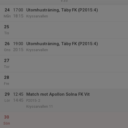
v.35
24
17:00
Utomhusträning, Täby FK (P2015:4)
18:15
Mån
Kryssarvallen
25
Tis
26
19:00
Utomhusträning, Täby FK (P2015:4)
20:15
Ons
Kryssarvallen
27
Tor
28
Fre
29
12:45
Match mot Apollon Solna FK Vit
14:45
Lör
P2015- 2
Kryssarvallen 11
30
Sön