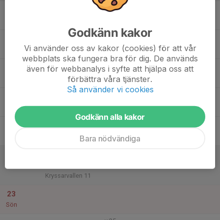
17
17:00
Utomhusträning, Täby FK (P2015:4)
18:15
Mån
Kryssarvallen
Godkänn kakor
18
Vi använder oss av kakor (cookies) för att vår
Tis
webbplats ska fungera bra för dig. De används
19
19:00
Utomhusträning, Täby FK (P2015:4)
även för webbanalys i syfte att hjälpa oss att
20:15
förbättra våra tjänster.
Ons
Kryssarvallen
Så använder vi cookies
20
Tor
Godkänn alla kakor
21
Fre
Bara nödvändiga
22
12:45
Match mot Vallentuna BK 4
14:45
Lör
P2015- 2
Kryssarvallen 11
23
Sön