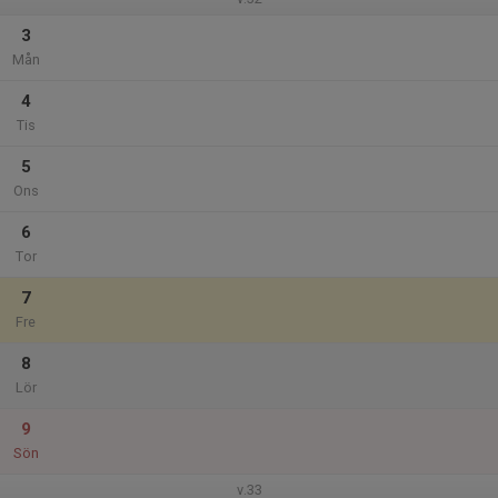
3
Mån
4
Tis
5
Ons
6
Tor
7
Fre
8
Lör
9
Sön
v.33