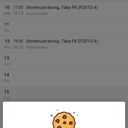
10
17:00
Utomhusträning, Täby FK (P2015:4)
18:15
Mån
Kryssarvallen
11
Tis
12
19:00
Utomhusträning, Täby FK (P2015:4)
20:15
Ons
Kryssarvallen
13
Tor
14
Fre
15
Lör
16
Sön
v.34